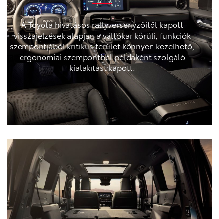
A Toyota hivatásos rallyversenyzőitől kapott
visszajelzések alapján a váltókar körüli, funkciók
szempontjából kritikus terület könnyen kezelhető,
ergonómiai szempontból példaként szolgáló
kialakítást kapott.