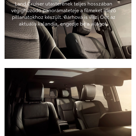
Land Cruiser utasterének teljes hosszában
végighúzódó panorámateteje a filmeket idéző
pillanatokhoz készült. Bárhová is viszi Önt az
aktuális kalandja, engedje be a világot.