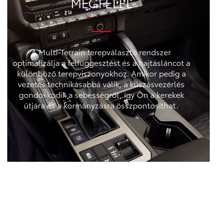
MEGFELEL
A Multi-Terrain terepválasztó rendszer
optimalizálja a felfüggesztést és a hajtásláncot a
különböző terepviszonyokhoz. Amikor pedig a
vezetés technikásabbá válik, a kúszásvezérlés
gondoskodik a sebességről, így Ön a kerekek
útjára és a kormányzásra összpontosíthat.