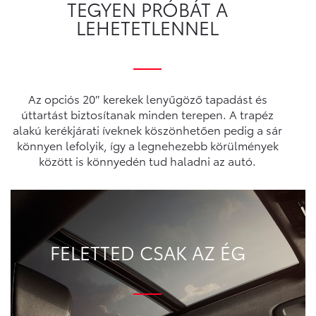
TEGYEN PRÓBÁT A
LEHETETLENNEL
Az opciós 20″ kerekek lenyűgöző tapadást és
úttartást biztosítanak minden terepen. A trapéz
alakú kerékjárati íveknek köszönhetően pedig a sár
könnyen lefolyik, így a legnehezebb körülmények
között is könnyedén tud haladni az autó.
FELETTED CSAK AZ ÉG