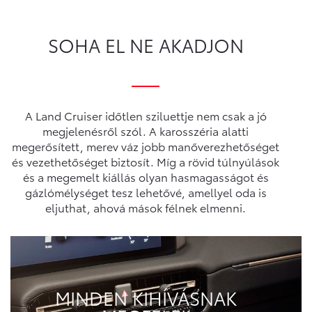
SOHA EL NE AKADJON
A Land Cruiser időtlen sziluettje nem csak a jó
megjelenésről szól. A karosszéria alatti
megerősített, merev váz jobb manőverezhetőséget
és vezethetőséget biztosít. Míg a rövid túlnyúlások
és a megemelt kiállás olyan hasmagasságot és
gázlómélységet tesz lehetővé, amellyel oda is
eljuthat, ahová mások félnek elmenni.
MINDEN KIHÍVÁSNAK