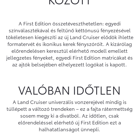
A First Edition összetéveszthetetlen: egyedi
színválasztékával és feltűnő kéttónusú fényezésével
tökéletesen kiegészíti az új Land Cruiser elődök ihlette
formatervét és ikonikus kerek fényszóróit. A kizárólag
előrendelésen keresztül elérhető modell emellett
jellegzetes fényeket, egyedi First Edition matricákat és
az ajtók belsejében elhelyezett logókat is kapott.
VALÓBAN IDŐTLEN
A Land Cruiser univerzális vonzerejével mindig is
túllépett a változó trendeken – ez a fajta rátermettség
sosem megy ki a divatból. Az időtlen, csak
előrendeléssel elérhető új First Edition ezt a
halhatatlanságot ünnepli.