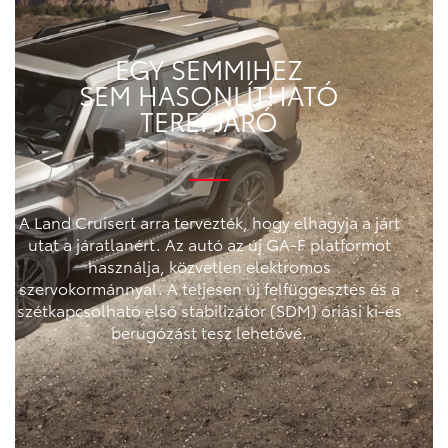
EGY SEMMIHEZ
SEM HASONLÍTHATÓ
TEREPJÁRÓ
A Land Cruisert arra tervezték, hogy elhagyja a járt
utat a járatlanért. Az autó az új GA-F platformot
használja, közvetlen elektromos
szervokormánnyal. A teljesen új felfüggesztés és a
szétkapcsolható első stabilizátor (SDM) óriási ki-és
berugózást tesz lehetővé.