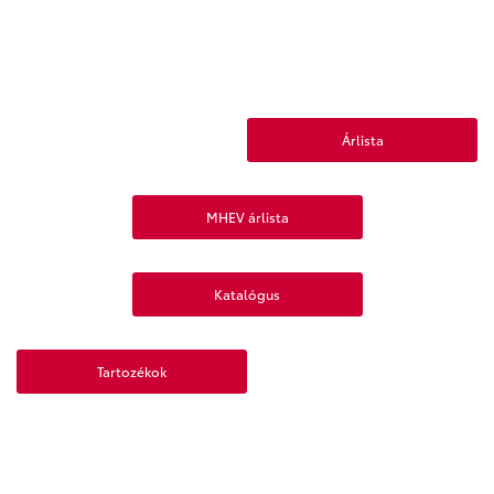
Árlista
MHEV árlista
Katalógus
Tartozékok