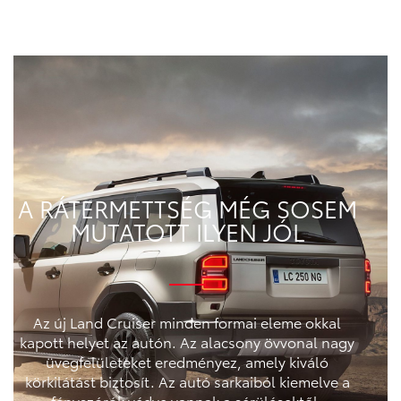
A RÁTERMETTSÉG MÉG SOSEM
MUTATOTT ILYEN JÓL
Az új Land Cruiser minden formai eleme okkal
kapott helyet az autón. Az alacsony övvonal nagy
üvegfelületeket eredményez, amely kiváló
körkilátást biztosít. Az autó sarkaiból kiemelve a
fényszórók védve vannak a sérülésektől.