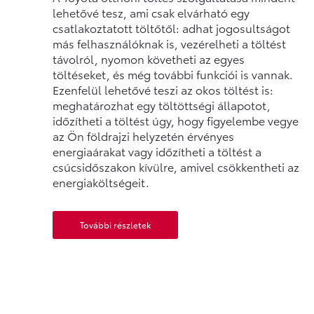
lehetővé tesz, ami csak elvárható egy
csatlakoztatott töltőtől: adhat jogosultságot
más felhasználóknak is, vezérelheti a töltést
távolról, nyomon követheti az egyes
töltéseket, és még további funkciói is vannak.
Ezenfelül lehetővé teszi az okos töltést is:
meghatározhat egy töltöttségi állapotot,
időzítheti a töltést úgy, hogy figyelembe vegye
az Ön földrajzi helyzetén érvényes
energiaárakat vagy időzítheti a töltést a
csúcsidőszakon kívülre, amivel csökkentheti az
energiaköltségeit.
További részletek