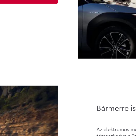
Bármerre is
Az elektromos mob
támaszkodva a T