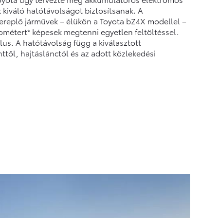
 kiváló hatótávolságot biztosítsanak. A
ereplő járművek – élükön a Toyota bZ4X modellel –
lométert* képesek megtenni egyetlen feltöltéssel.
lus. A hatótávolság függ a kiválasztott
inttől, hajtáslánctól és az adott közlekedési