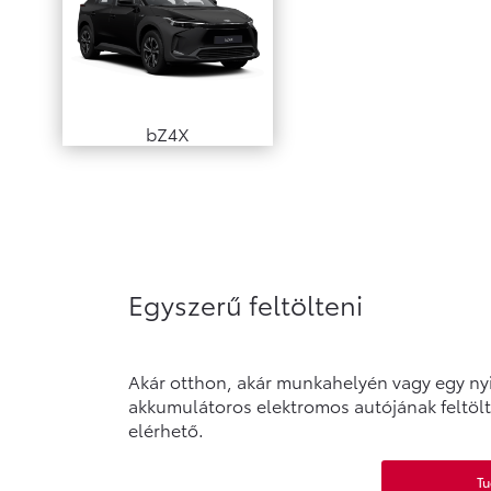
bZ4X
Egyszerű feltölteni
Akár otthon, akár munkahelyén vagy egy ny
akkumulátoros elektromos autójának feltöl
elérhető.
T