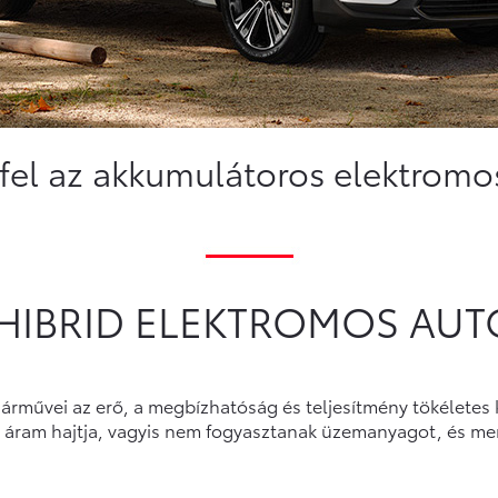
fel az akkumulátoros elektromos
HIBRID ELEKTROMOS AUT
rművei az erő, a megbízhatóság és teljesítmény tökéletes 
s áram hajtja, vagyis nem fogyasztanak üzemanyagot, és m