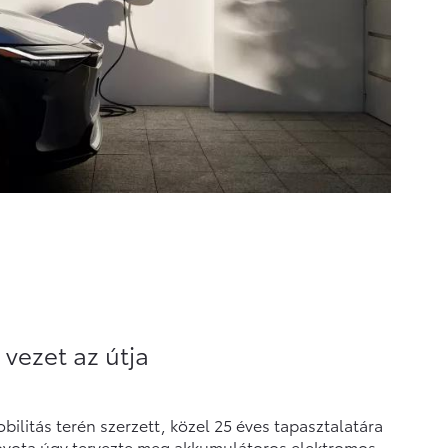
 vezet az útja
ilitás terén szerzett, közel 25 éves tapasztalatára
oyota úgy tervezte meg akkumulátoros elektromos