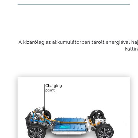
A kizárólag az akkumulátorban tárolt energiával h
katti