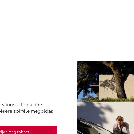
ilvános állomáson:
tésére sokféle megoldás
udjon meg többet!