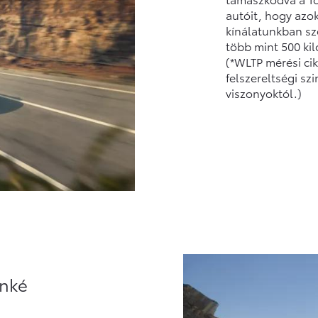
autóit, hogy azok
kínálatunkban sz
több mint 500 ki
(*WLTP mérési cik
felszereltségi sz
viszonyoktól.)
unké