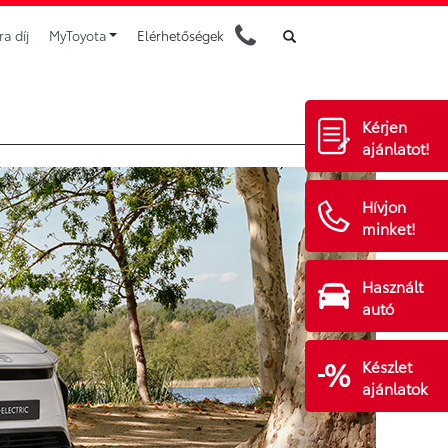
a díj
MyToyota
Elérhetőségek
Kérjen
ajánlatot!
Hívjon
minket!
Használt
autó
Készlet
ajánlatok