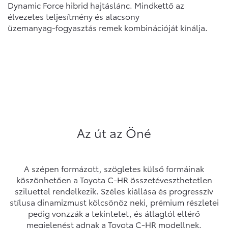
Dynamic Force hibrid hajtáslánc. Mindkettő az
élvezetes teljesítmény és alacsony
üzemanyag‑fogyasztás remek kombinációját kínálja.
Az út az Öné
A szépen formázott, szögletes külső formáinak
köszönhetően a Toyota C-HR összetéveszthetetlen
sziluettel rendelkezik. Széles kiállása és progresszív
stílusa dinamizmust kölcsönöz neki, prémium részletei
pedig vonzzák a tekintetet, és átlagtól eltérő
megjelenést adnak a Toyota C-HR modellnek.