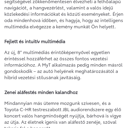
segítségével zökkenőmentesen élvezheti a felhőalapú
navigációt, a hangvezérlést, valamint a valós idejű
közlekedési információkat és közúti eseményeket. Érjen
oda mindenhová időben, és hagyja, hogy az intelligens
multimédia elvégezze a kemény munkát Ön helyett.
Fejlett és intuitív multimédia
Az új, 8″ multimédiás érintőképernyővel egyetlen
érintéssel hozzáférhet az összes fontos vezetési
információhoz. A MyT alkalmazás pedig minden másról
gondoskodik – az autó helyének meghatározásától a
hibrid vezetési stílusának javításáig.
Zenei aláfestés minden kalandhoz
Mindannyian más ütemre mozgunk szívesen, és a
Toyota C-HR testreszabott JBL audiorendszere egy élő
koncert valós hangminőségét nyújtja, bárhová is vigye
az útja. Az életnek igenis van aláfestő zenéje, szóval
tekerje fel a hangerőt.