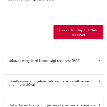
Fedezze fel a Toyota T-Mate
rendszert
Ütközés megelőző biztonsági rendszer (PCS)
Sávelhagyásra figyelmeztető rendszer sávelhagyás
elleni funkcióval
Hátsó keresztirányú forgalomra figyelmeztető rendszer