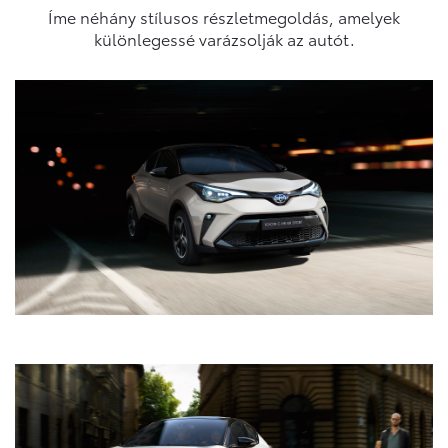
Íme néhány stílusos részletmegoldás, amelyek
különlegessé varázsolják az autót.