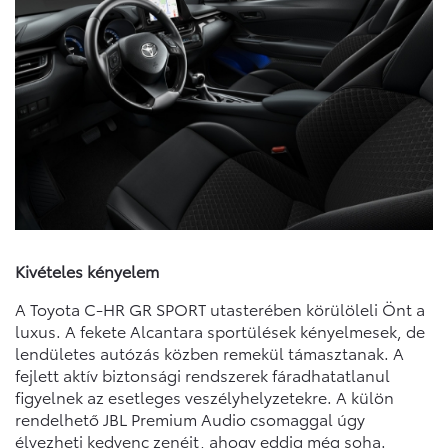
Kivételes kényelem
A Toyota C‑HR GR SPORT utasterében körülöleli Önt a
luxus. A fekete Alcantara sportülések kényelmesek, de
lendületes autózás közben remekül támasztanak. A
fejlett aktív biztonsági rendszerek fáradhatatlanul
figyelnek az esetleges veszélyhelyzetekre. A külön
rendelhető JBL Premium Audio csomaggal úgy
élvezheti kedvenc zenéit, ahogy eddig még soha.