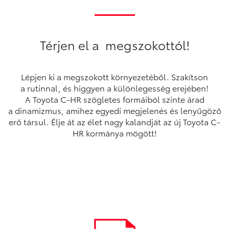
Térjen el a megszokottól!
Lépjen ki a megszokott környezetéből. Szakítson
a rutinnal, és higgyen a különlegesség erejében!
A Toyota C-HR szögletes formáiból szinte árad
a dinamizmus, amihez egyedi megjelenés és lenyűgöző
erő társul. Élje át az élet nagy kalandját az új Toyota C-
HR kormánya mögött!