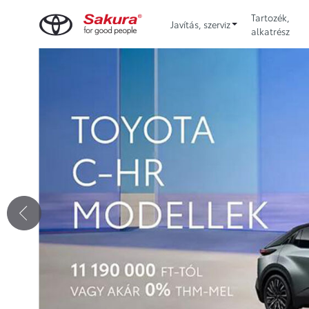
Tartozék,
Javítás, szerviz
alkatrész