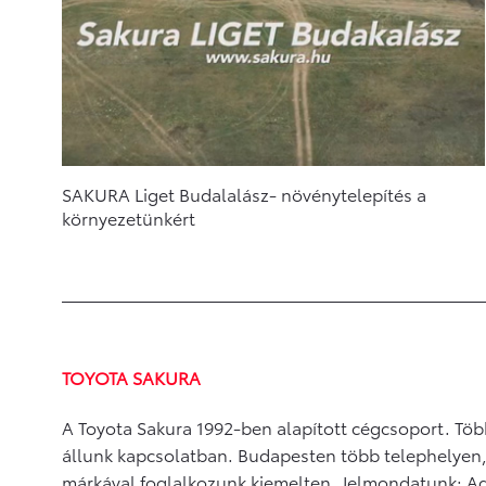
SAKURA Liget Budalalász- növénytelepítés a
környezetünkért
TOYOTA SAKURA
A Toyota Sakura 1992-ben alapított cégcsoport. Több
állunk kapcsolatban. Budapesten több telephelyen
márkával foglalkozunk kiemelten. Jelmondatunk: Adj