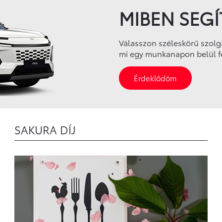
MIBEN SEG
Válasszon széleskörű szolgál
mi egy munkanapon belül f
Érdeklődöm
SAKURA DÍJ