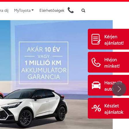
a díj
MyToyota
Elérhetőségek
Kérjen
ajánlatot!
Hívjon
minket!
Használt
autó
Készlet
ajánlatok