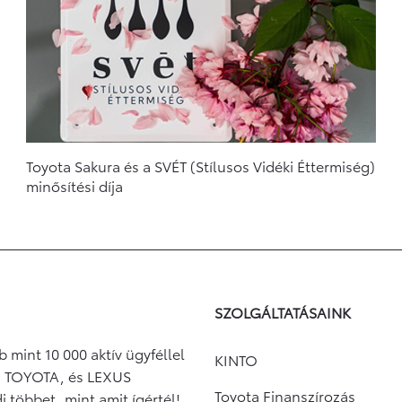
Toyota Sakura és a SVÉT (Stílusos Vidéki Éttermiség)
minősítési díja
SZOLGÁLTATÁSAINK
 mint 10 000 aktív ügyféllel
KINTO
, TOYOTA, és LEXUS
Toyota Finanszírozás
 többet, mint amit ígértél!